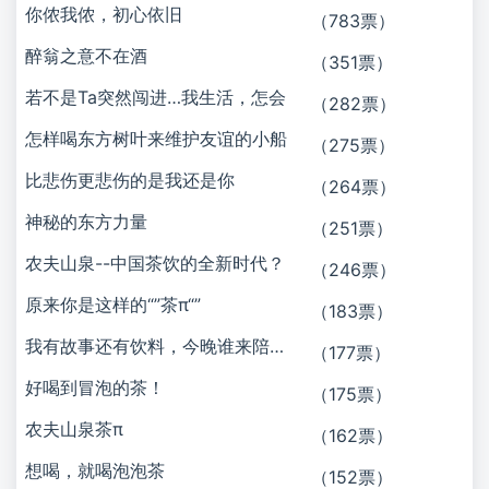
你侬我侬，初心依旧
（783票）
醉翁之意不在酒
（351票）
若不是Ta突然闯进…我生活，怎会
（282票）
怎样喝东方树叶来维护友谊的小船
（275票）
比悲伤更悲伤的是我还是你
（264票）
神秘的东方力量
（251票）
农夫山泉--中国茶饮的全新时代？
（246票）
原来你是这样的“”茶π“”
（183票）
我有故事还有饮料，今晚谁来陪我喝一宿？
（177票）
好喝到冒泡的茶！
（175票）
农夫山泉茶π
（162票）
想喝，就喝泡泡茶
（152票）