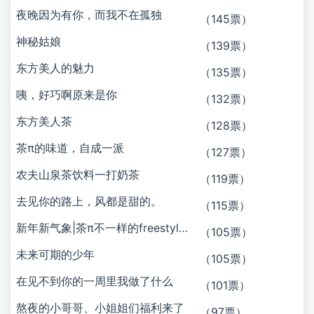
​夜晚因为有你，而我不在孤独
（145票）
神秘姑娘
（139票）
东方美人的魅力
（135票）
咦，好巧啊原来是你
（132票）
东方美人茶
（128票）
茶π的味道，自成一派
（127票）
农夫山泉茶饮料一打奶茶
（119票）
去见你的路上，风都是甜的。
（115票）
新年新气象|茶π不一样的freestyle！！！
（105票）
未来可期的少年
（105票）
在见不到你的一周里我做了什么
（101票）
熬夜的小哥哥、小姐姐们福利来了
（97票）