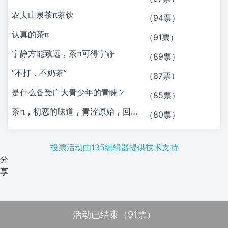
农夫山泉茶π茶饮
（94票）
认真的茶π
（91票）
宁静方能致远，茶π可得宁静
（89票）
“不打，不奶茶”
（87票）
是什么备受广大青少年的青睐？
（85票）
茶π，初恋的味道，青涩原始，回味无穷
（80票）
投票活动由135编辑器提供技术支持
分
享
活动已结束（91票）