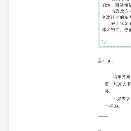
初泡。而冰镇
当喜欢东
者冰镇过的东
好比宋朝
沸火初红。夸
喝东方树
着一瓶东方
补。
比如去客户
一样的。