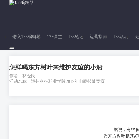
进入135编辑器
135课堂
135笔记
运营指南
135活动
无
怎样喝东方树叶来维护友谊的小船
作者：林晓民
活动名称：漳州科技职业学院2019年电商技能竞赛
据说，有很多
得东方树叶极其好