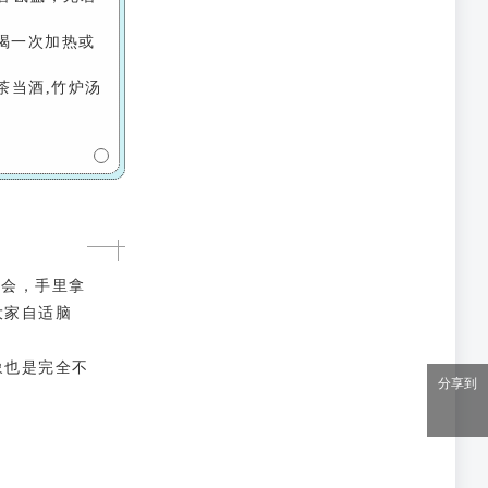
喝一次加热或
茶当酒,竹炉汤
约会，手里拿
大家自适脑
象也是完全不
分享到