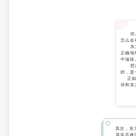
但
怎么会
东
正确地
中滋味
想
的，是
正如那
诗和东
其次，东
其实不难理解