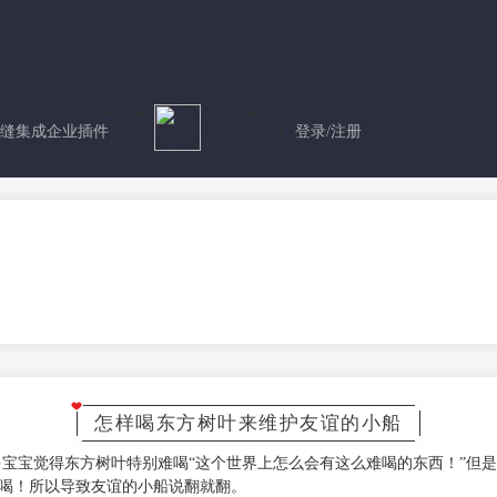
缝集成企业插件
登录/注册
怎样喝东方树叶来维护友谊的小船
宝宝觉得东方树叶特别难喝“这个世界上怎么会有这么难喝的东西！”但
喝！所以导致友谊的小船说翻就翻。