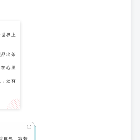
个世界上
能品出茶
溢在心里
且，还有
香氤氲，宛若