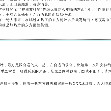
以后，则口感顺滑，清凉消暑。
方树叶的宝宝被朋友耻笑“你怎么喝这么难喝的东西”时，可以请他
方，十有八九他会为之前的武断而深深忏悔。
有个诗人宋耒，在喝过加热了的东方树叶以后就写诗曰：寒夜客来
的就是加热后的东方更胜美酒。
叶，最好是跟合适的人一起，在合适的场合，比如第一次和女神
和手里拿着一瓶甜腻腻的凉茶，是完全两种效果，图就不配了，请
那里提案，握着一瓶东方进去和握着一瓶XXX冰红茶，给人印