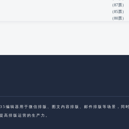
（87票）
（85票）
（80票）
品135编辑器用于微信排版、图文内容排版、邮件排版等场景，
提高排版运营的生产力。