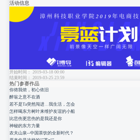
活动信息
开始时间： 2019-03-18 00:00
结束时间： 2019-03-25 23:59
热门参赛作品
你侬我侬，初心依旧
醉翁之意不在酒
若不是Ta突然闯进…我生活，怎会
怎样喝东方树叶来维护友谊的小船
比悲伤更悲伤的是我还是你
神秘的东方力量
农夫山泉--中国茶饮的全新时代？