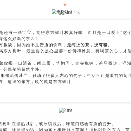
❖
是还有一些宝宝，觉得东方树叶极其好喝，而且是一口爱上“这
有这么好喝的东西！”
方很淡，因为她不是普通的饮料，
是纯正的茶，没有糖
。
喝东方树叶，最重要的是心里那一份诗和禅意。有喝茶的心，才
。
象你喝一口清茶，闭上眼，恍惚间，古寺晚钟，茶马栈道，洋
一分偶尔的超然尘外。
句流传甚广，触动了很多人内心的句子：生活不止是眼前的苟
方。这里的东方，说的就是东方树叶。
方树叶在温热以后，或冰镇以后，味道口感会有质的提升。
，还是那句话，因为东方树叶就是茶啊！加热以后的东方，茶