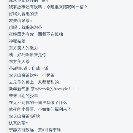
原来你是这样的“”茶π“”
我有故事还有饮料，今晚谁来陪我喝一宿？
好喝到冒泡的茶！
农夫山泉茶π
想喝，就喝泡泡茶
​夜晚因为有你，而我不在孤独
神秘姑娘
东方美人的魅力
咦，好巧啊原来是你
东方美人茶
茶π的味道，自成一派
农夫山泉茶饮料一打奶茶
去见你的路上，风都是甜的。
新年新气象|茶π不一样的freestyle！！！
未来可期的少年
在见不到你的一周里我做了什么
熬夜的小哥哥、小姐姐们福利来了
农夫山泉茶π茶饮
认真的茶π
宁静方能致远，茶π可得宁静