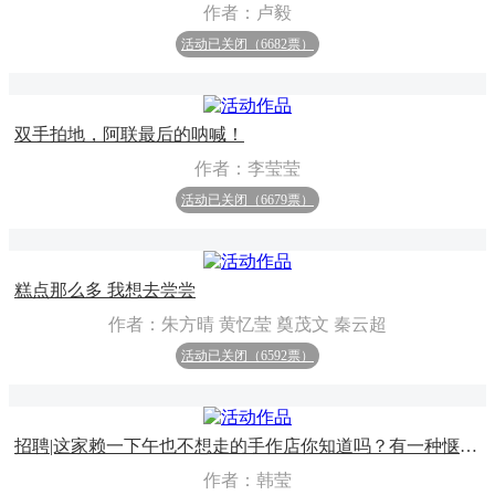
作者：卢毅
活动已关闭（6682票）
双手拍地，阿联最后的呐喊！
作者：李莹莹
活动已关闭（6679票）
糕点那么多 我想去尝尝
作者：朱方晴 黄忆莹 奠茂文 秦云超
活动已关闭（6592票）
招聘|这家赖一下午也不想走的手作店你知道吗？有一种惬意不叫GUCCI，而是手工皮具
作者：韩莹