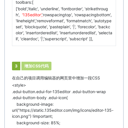
toolbars:[
['bold','italic', 'underline', 'fontborder', 'strikethroug
h',
'135editor',
'rowspacingtop', 'rowspacingbottom',
'lineheight','removeformat', 'formatmatch', 'autotype
set', 'blockquote', 'pasteplain', '|', 'forecolor', 'backc
olor', 'insertorderedlist', 'insertunorderedlist', 'selecta
ll', 'cleardoc', '|','superscript', 'subscript' ]],
3
增加CSS代码
在自己的项目调用编辑器的网页里中增加一段CSS
<style>
.edui-button.edui-for-135editor .edui-button-wrap
.edui-button-body .edui-icon{
background-image:
url("https://static.135editor.com/img/icons/editor-135-
icon.png") !important;
background-size: 85%;